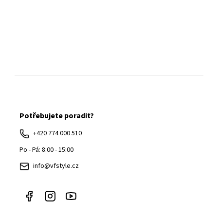
Z
á
Potřebujete poradit?
p
a
+420 774 000 510
t
Po - Pá: 8:00 - 15:00
í
info@vfstyle.cz