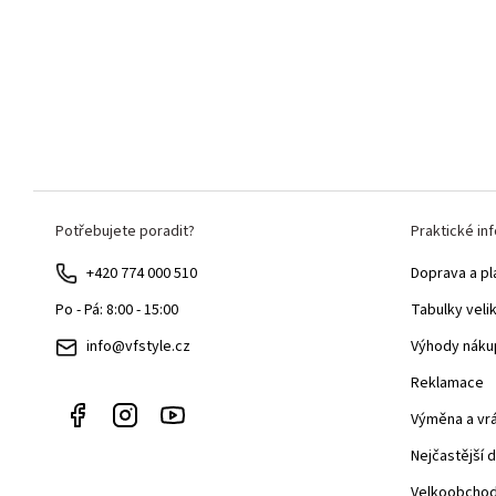
Z
Potřebujete poradit?
Praktické in
á
p
+420 774 000 510
Doprava a pl
a
Tabulky veli
Po - Pá: 8:00 - 15:00
t
Výhody náku
info@vfstyle.cz
í
Reklamace
Výměna a vr
Nejčastější 
Velkoobcho