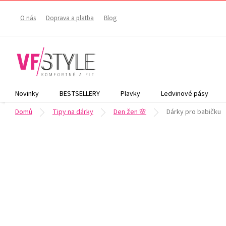
Přejít
na
O nás
Doprava a platba
Blog
obsah
Novinky
BESTSELLERY
Plavky
Ledvinové pásy
Domů
Tipy na dárky
Den žen 🌸
Dárky pro babičku